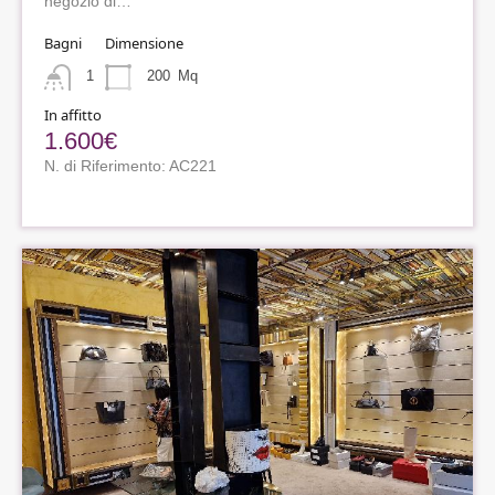
negozio di…
Bagni
Dimensione
1
200
Mq
In affitto
1.600€
N. di Riferimento: AC221