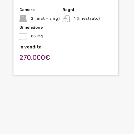
Camere
Bagni
2 ( mat + sing)
1 (finestrato)
Dimensione
85
Mq
In vendita
270.000€