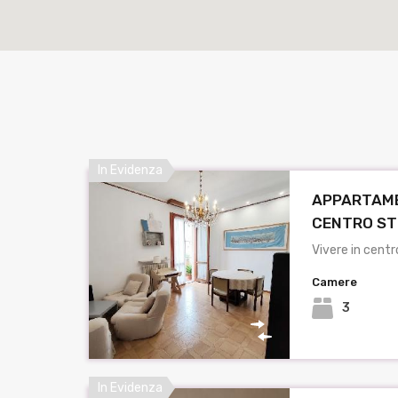
In Evidenza
APPARTAME
CENTRO STO
Vivere in centr
Camere
3
In Evidenza