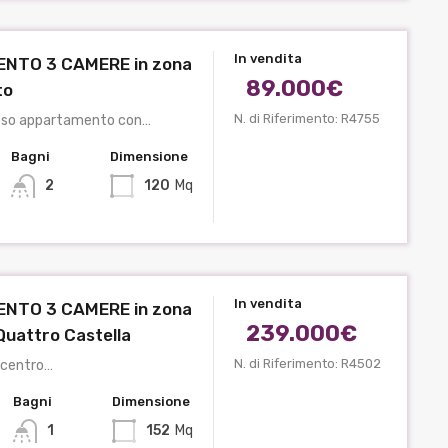
In vendita
NTO 3 CAMERE in zona
89.000€
to
N. di Riferimento: R4755
oso appartamento con…
Bagni
Dimensione
2
120
Mq
In vendita
NTO 3 CAMERE in zona
239.000€
 Quattro Castella
N. di Riferimento: R4502
l centro…
Bagni
Dimensione
1
152
Mq