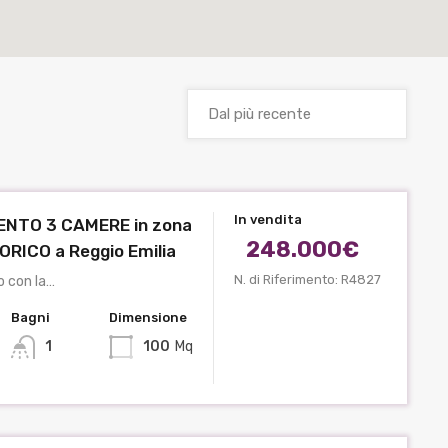
In vendita
NTO 3 CAMERE in zona
248.000€
RICO a Reggio Emilia
N. di Riferimento: R4827
o con la…
Bagni
Dimensione
1
100
Mq