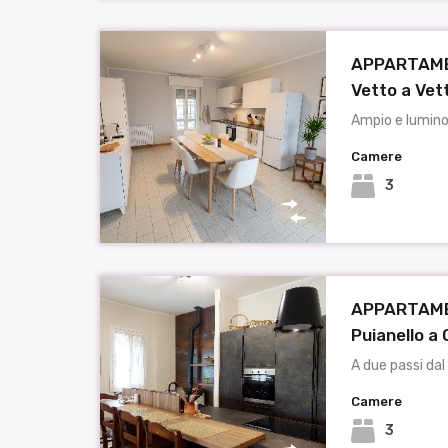
APPARTAME
Vetto a Vet
Ampio e lumin
Camere
3
APPARTAME
Puianello a
A due passi da
Camere
3