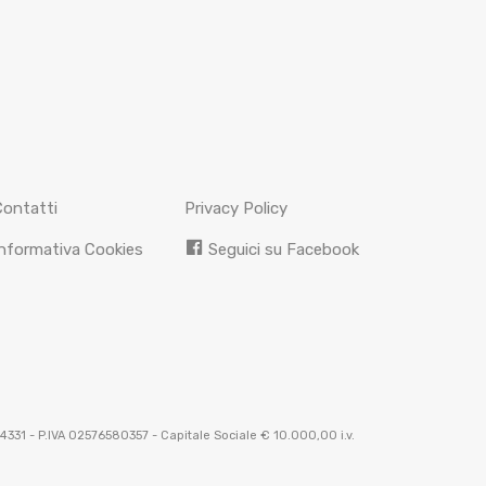
Contatti
Privacy Policy
nformativa Cookies
Seguici su Facebook
294331 - P.IVA 02576580357 - Capitale Sociale € 10.000,00 i.v.