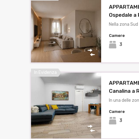
APPARTAME
Ospedale a 
Nella zona Sud
Camere
3
In Evidenza
APPARTAME
Canalina a 
In una delle zo
Camere
3