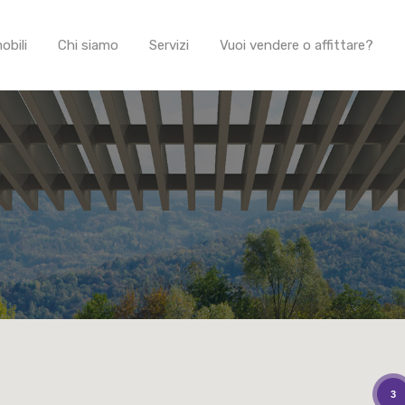
obili
Chi siamo
Servizi
Vuoi vendere o affittare?
3