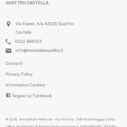
QUATTRO CASTELLA
Via Esperi, 4/a 42020 Quattro
Castella
0522 886922
info@immobiliarepellini.it
Contatti
Privacy Policy
Informativa Cookies
Seguici su Facebook
© 2018. Immobiliare Pellini srl - Via F.lli Cervi, 17/B 42124 Reggio Emilia
Ufficio del Registro di Reggio Emilia iscrizione n. 02576580357 - REA RE-