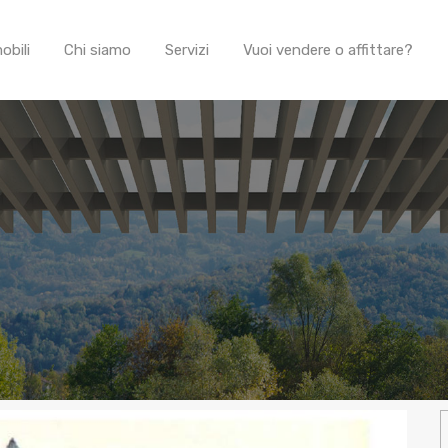
obili
Chi siamo
Servizi
Vuoi vendere o affittare?
R
p