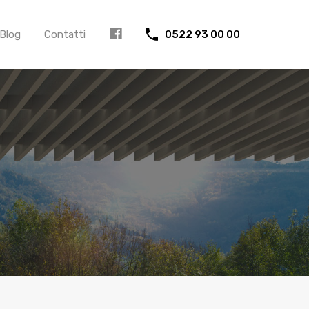
Blog
Contatti
0522 93 00 00
FB
icerca
er: