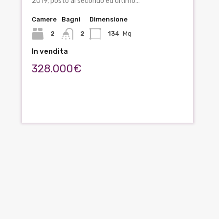
2019, posto al secondo ed ultimo…
Camere
Bagni
Dimensione
2
2
134
Mq
In vendita
328.000€