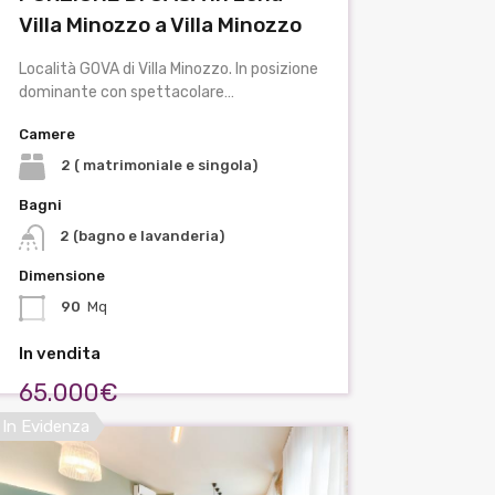
Villa Minozzo a Villa Minozzo
Località GOVA di Villa Minozzo. In posizione
dominante con spettacolare…
Camere
2 ( matrimoniale e singola)
Bagni
2 (bagno e lavanderia)
Dimensione
90
Mq
In vendita
65.000€
In Evidenza