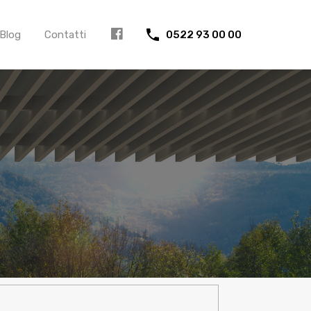
Blog
Contatti
0522 93 00 00
FB
icerca
er: