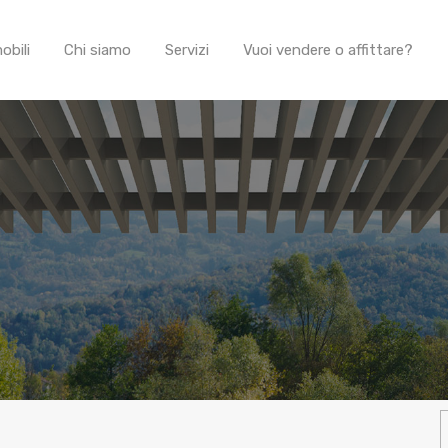
obili
Chi siamo
Servizi
Vuoi vendere o affittare?
R
p