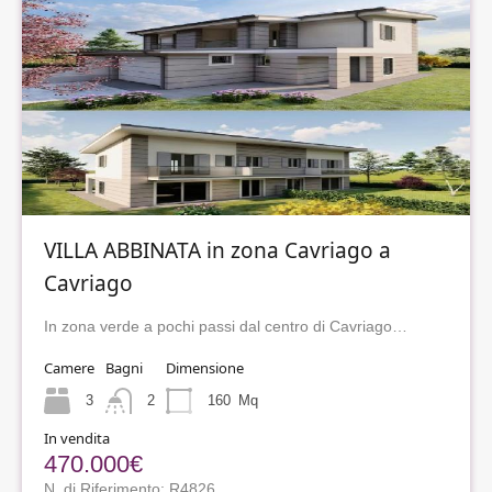
VILLA ABBINATA in zona Cavriago a
Cavriago
In zona verde a pochi passi dal centro di Cavriago…
Camere
Bagni
Dimensione
3
2
160
Mq
In vendita
470.000€
N. di Riferimento: R4826