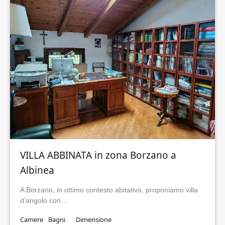
VILLA ABBINATA in zona Borzano a
Albinea
A Borzano, in ottimo contesto abitativo, proponiamo villa
d’angolo con…
Camere
Bagni
Dimensione