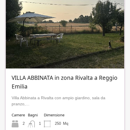
VILLA ABBINATA in zona Rivalta a Reggio
Emilia
Villa Abbinata a Rivalta con ampio giardino, sala da
pranzo,…
Camere
Bagni
Dimensione
2
1
250
Mq