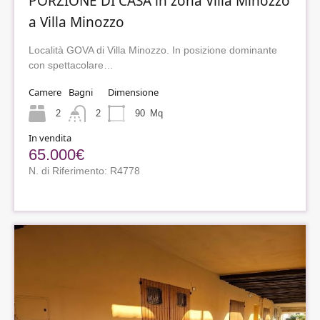
PORZIONE DI CASA in zona Villa Minozzo
a Villa Minozzo
Località GOVA di Villa Minozzo. In posizione dominante
con spettacolare…
Camere
Bagni
Dimensione
2
2
90
Mq
In vendita
65.000€
N. di Riferimento: R4778