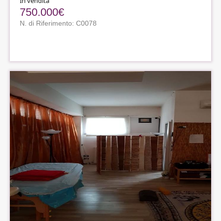
In vendita
750.000€
N. di Riferimento: C0078